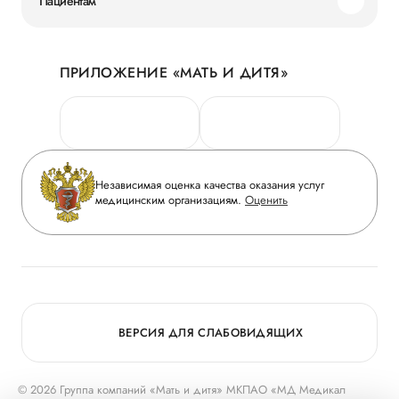
Пациентам
Наши преимущества
Акции
История
ПРИЛОЖЕНИЕ «МАТЬ И ДИТЯ»
Личный кабинет
Новости
Персональные данные
Руководство
Горячая линия качества
Сотрудничество
Вопрос-ответ
Инвесторам
Независимая оценка качества оказания услуг
Приложение пациента
медицинским организациям.
Оценить
Журнал «Мать и дитя»
Статьи
Вакансии
Заболевания
Медицинский туризм
Конкурс в ординатуру
Для прессы
ВЕРСИЯ ДЛЯ СЛАБОВИДЯЩИХ
© 2026 Группа компаний «Мать и дитя» МКПАО «МД Медикал