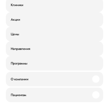
Клиники
Акции
Цены
Направления
Программы
О компании
Миссия и ценности
Пациентам
Наши преимущества
Акции
История