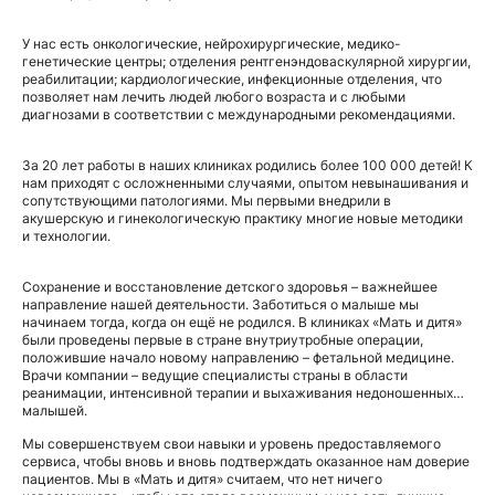
У нас есть онкологические, нейрохирургические, медико-
генетические центры; отделения рентгенэндоваскулярной хирургии,
реабилитации; кардиологические, инфекционные отделения, что
позволяет нам лечить людей любого возраста и с любыми
диагнозами в соответствии с международными рекомендациями.
За 20 лет работы в наших клиниках родились более 100 000 детей! К
нам приходят с осложненными случаями, опытом невынашивания и
сопутствующими патологиями. Мы первыми внедрили в
акушерскую и гинекологическую практику многие новые методики
и технологии.
Сохранение и восстановление детского здоровья – важнейшее
направление нашей деятельности. Заботиться о малыше мы
начинаем тогда, когда он ещё не родился. В клиниках «Мать и дитя»
были проведены первые в стране внутриутробные операции,
положившие начало новому направлению – фетальной медицине.
Врачи компании – ведущие специалисты страны в области
реанимации, интенсивной терапии и выхаживания недоношенных
малышей.
Мы совершенствуем свои навыки и уровень предоставляемого
сервиса, чтобы вновь и вновь подтверждать оказанное нам доверие
пациентов. Мы в «Мать и дитя» считаем, что нет ничего