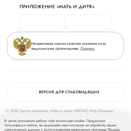
ПРИЛОЖЕНИЕ «МАТЬ И ДИТЯ»
Личный кабинет
Новости
Персональные данные
Руководство
Горячая линия качества
Сотрудничество
Вопрос-ответ
Инвесторам
Независимая оценка качества оказания услуг
Приложение пациента
медицинским организациям.
Оценить
Журнал «Мать и дитя»
Статьи
Вакансии
Заболевания
Медицинский туризм
Конкурс в ординатуру
Для прессы
ВЕРСИЯ ДЛЯ СЛАБОВИДЯЩИХ
© 2026 Группа компаний «Мать и дитя» МКПАО «МД Медикал
Груп»
mcclinics.ru
. Все права защищены. ООО «ХАВЕН» входит в
В целях улучшения работы сайт использует cookie. Продолжая
Группу компаний «Мать и дитя».
пользоваться сайтом, вы выражаете свое согласие на обработку ваших
статистических данных с использованием метрических программ (Яндекс