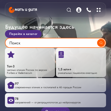
Перейти в каталог
Топ-3
1,5 млн+
частных клиник России по версии
Forbes и Vademecum
уникальных пациентов ежегодно
97
современных клиник и госпиталей в 46 городах России
78
направлений — от репродуктологов до нейрохирургов