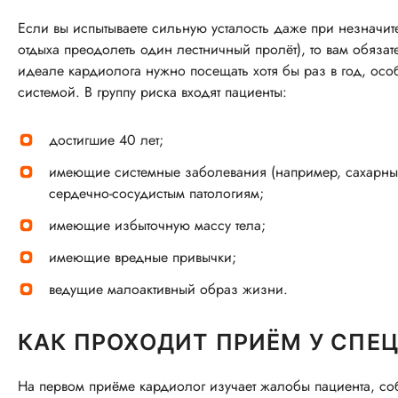
Если вы испытываете сильную усталость даже при незначит
отдыха преодолеть один лестничный пролёт), то вам обяза
идеале кардиолога нужно посещать хотя бы раз в год, ос
системой. В группу риска входят пациенты:
достигшие 40 лет;
имеющие системные заболевания (например, сахарны
сердечно-сосудистым патологиям;
имеющие избыточную массу тела;
имеющие вредные привычки;
ведущие малоактивный образ жизни.
КАК ПРОХОДИТ ПРИЁМ У СПЕ
На первом приёме кардиолог изучает жалобы пациента, со