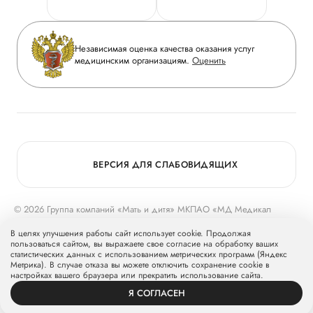
Горячая линия качества
Сотрудничество
Вопрос-ответ
Инвесторам
Независимая оценка качества оказания услуг
Приложение пациента
медицинским организациям.
Оценить
Журнал «Мать и дитя»
Статьи
Вакансии
Заболевания
Медицинский туризм
Конкурс в ординатуру
Для прессы
ВЕРСИЯ ДЛЯ СЛАБОВИДЯЩИХ
© 2026 Группа компаний «Мать и дитя» МКПАО «МД Медикал
Груп»
mcclinics.ru
. Все права защищены. ООО «ХАВЕН» входит в
В целях улучшения работы сайт использует cookie. Продолжая
Группу компаний «Мать и дитя».
пользоваться сайтом, вы выражаете свое согласие на обработку ваших
статистических данных с использованием метрических программ (Яндекс
Метрика). В случае отказа вы можете отключить сохранение cookie в
настройках вашего браузера или прекратить использование сайта.
Я СОГЛАСЕН
ВРАЧИ
УСЛУГИ
ПРОФИЛЬ
ЗАПИСЬ