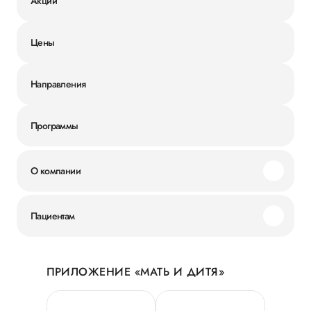
Акции
Цены
Направления
Программы
О компании
Миссия и ценности
Пациентам
Наши преимущества
Акции
История
ПРИЛОЖЕНИЕ «МАТЬ И ДИТЯ»
Личный кабинет
Новости
Персональные данные
Руководство