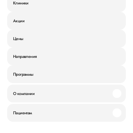
Клиники
Акции
Цены
Направления
Программы
О компании
Миссия и ценности
Пациентам
Наши преимущества
Акции
История