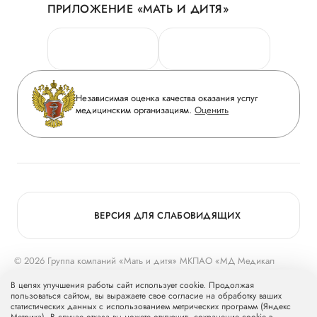
ПРИЛОЖЕНИЕ «МАТЬ И ДИТЯ»
Личный кабинет
Новости
Персональные данные
Руководство
Горячая линия качества
Сотрудничество
Вопрос-ответ
Инвесторам
Независимая оценка качества оказания услуг
Приложение пациента
медицинским организациям.
Оценить
Журнал «Мать и дитя»
Статьи
Вакансии
Заболевания
Медицинский туризм
Конкурс в ординатуру
Для прессы
ВЕРСИЯ ДЛЯ СЛАБОВИДЯЩИХ
© 2026 Группа компаний «Мать и дитя» МКПАО «МД Медикал
Груп»
mcclinics.ru
. Все права защищены. ООО «ХАВЕН» входит в
В целях улучшения работы сайт использует cookie. Продолжая
Группу компаний «Мать и дитя».
пользоваться сайтом, вы выражаете свое согласие на обработку ваших
статистических данных с использованием метрических программ (Яндекс