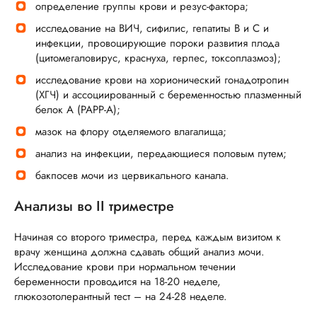
определение группы крови и резус-фактора;
исследование на ВИЧ, сифилис, гепатиты В и С и
инфекции, провоцирующие пороки развития плода
(цитомегаловирус, краснуха, герпес, токсоплазмоз);
исследование крови на хорионический гонадотропин
(ХГЧ) и ассоциированный с беременностью плазменный
белок А (РАРР-А);
мазок на флору отделяемого влагалища;
анализ на инфекции, передающиеся половым путем;
бакпосев мочи из цервикального канала.
Анализы во II триместре
Начиная со второго триместра, перед каждым визитом к
врачу женщина должна сдавать общий анализ мочи.
Исследование крови при нормальном течении
беременности проводится на 18-20 неделе,
глюкозотолерантный тест – на 24-28 неделе.