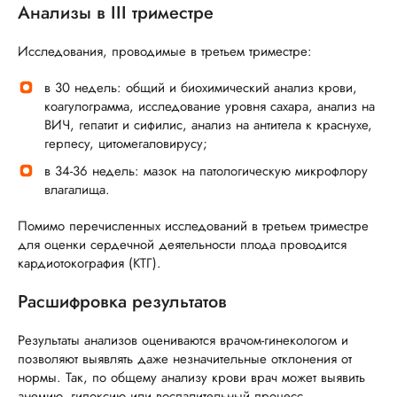
Анализы в III триместре
Исследования, проводимые в третьем триместре:
в 30 недель: общий и биохимический анализ крови,
коагулограмма, исследование уровня сахара, анализ на
ВИЧ, гепатит и сифилис, анализ на антитела к краснухе,
герпесу, цитомегаловирусу;
в 34-36 недель: мазок на патологическую микрофлору
влагалища.
Помимо перечисленных исследований в третьем триместре
для оценки сердечной деятельности плода проводится
кардиотокография (КТГ).
Расшифровка результатов
Результаты анализов оцениваются врачом-гинекологом и
позволяют выявлять даже незначительные отклонения от
нормы. Так, по общему анализу крови врач может выявить
анемию, гипоксию или воспалительный процесс.