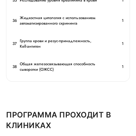
35
Исследование уровня креатинина в крови
1
Жидкостная цитология с использованием
36
1
автоматизированного скрининга
Группа крови и резус-принадлежность,
37
1
Kell-антиген
Общая железосвязывающая способность
38
1
сыворотки (ОЖСС)
ПРОГРАММА ПРОХОДИТ В
КЛИНИКАХ