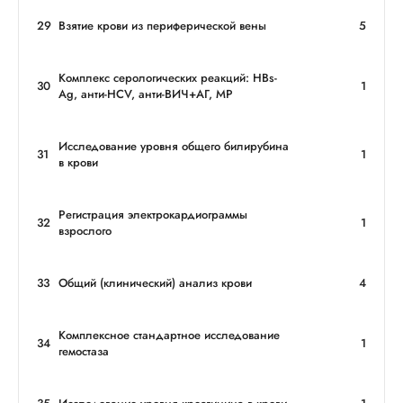
29
Взятие крови из периферической вены
5
Комплекс серологических реакций: HBs-
30
1
Ag, анти-НCV, анти-ВИЧ+АГ, MP
Исследование уровня общего билирубина
31
1
в крови
Регистрация электрокардиограммы
32
1
взрослого
33
Общий (клинический) анализ крови
4
Комплексное стандартное исследование
34
1
гемостаза