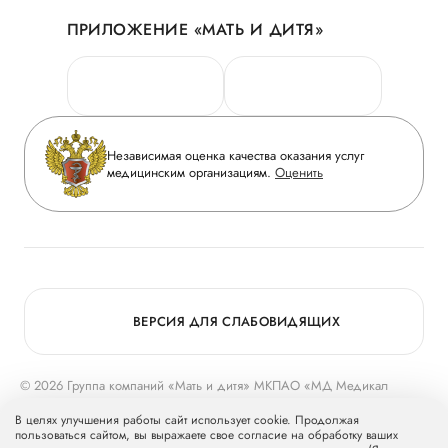
Акции
История
ПРИЛОЖЕНИЕ «МАТЬ И ДИТЯ»
Личный кабинет
Новости
Персональные данные
Руководство
Горячая линия качества
Сотрудничество
Вопрос-ответ
Инвесторам
Независимая оценка качества оказания услуг
Приложение пациента
медицинским организациям.
Оценить
Журнал «Мать и дитя»
Статьи
Вакансии
Заболевания
Медицинский туризм
Конкурс в ординатуру
Для прессы
ВЕРСИЯ ДЛЯ СЛАБОВИДЯЩИХ
© 2026 Группа компаний «Мать и дитя» МКПАО «МД Медикал
Груп»
mcclinics.ru
. Все права защищены. ООО «ХАВЕН» входит в
В целях улучшения работы сайт использует cookie. Продолжая
Группу компаний «Мать и дитя».
пользоваться сайтом, вы выражаете свое согласие на обработку ваших