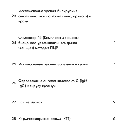
Исследование уровня билирубина
23
связанного (конъюгированного, прямого) в
1
крови
Фемофлор 16 (Комплексная оценка
24
биоценоза урогенитального тракта
1
женщин) методом ПЦР
25
Исследование уровня мочевины в крови
1
Определение антител классов M,G (IgМ,
26
1
IgG) к вирусу краснухи
27
Взятие мазков
2
28
Кардиотокография плода (КТГ)
6