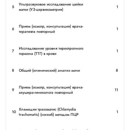
Ультразвуковое исследование шейки
5
1
матки (УЗ-цервикометрия)
Прием (осмотр, консультация) врача-
6
1
терапевта повторный
Исследование уровня тиреотропного
7
1
гормона (ТТГ) в крови
8
Общий (клинический) анализ мочи
8
Прием (осмотр, консультация) врача-
9
11
акушера-гинеколога повторный
Хламидии трахоматис (Chlamydia
10
1
trachomatis) (соскоб) методом ПЦР