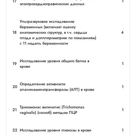
17
1
электрокардиографических данных
Ультразвуковое исследование
беременных (включает оценку
18
анатомических структур, в т.ч. сердца
4
плода и допплерометрию по показаниям)
с 11 недель беременности
Исследование уровня общего белка в
19
1
крови
Определение активности
20
1
аланинаминотрансферазы (АЛТ) в крови
Трихомонас вагиналис (Trichomonas
21
1
vaginalis) (соскоб) методом ПЦР
22
Исследование уровня глюкозы в крови
1