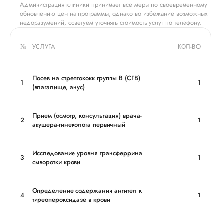
Администрация клиники принимает все меры по своевременному
обновлению цен на программы, однако во избежание возможных
недоразумений, советуем уточнять стоимость услуг по телефону.
№
УСЛУГА
КОЛ-ВО
Посев на стрептококк группы В (СГВ)
1
1
(влагалище, анус)
Прием (осмотр, консультация) врача-
2
1
акушера-гинеколога первичный
Исследование уровня трансферрина
3
1
сыворотки крови
Определение содержания антител к
4
1
тиреопероксидазе в крови