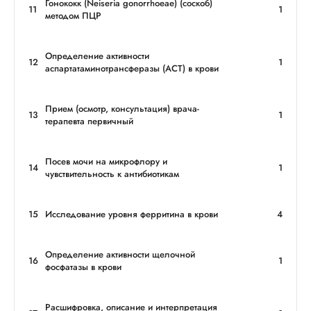
Гонококк (Neiseria gonorrhoeae) (соскоб)
11
1
методом ПЦР
Определение активности
12
1
аспартатаминотрансферазы (АСТ) в крови
Прием (осмотр, консультация) врача-
13
1
терапевта первичный
Посев мочи на микрофлору и
14
1
чувствительность к антибиотикам
15
Исследование уровня ферритина в крови
4
Определение активности щелочной
16
1
фосфатазы в крови
Расшифровка, описание и интерпретация