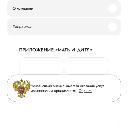
О компании
Миссия и ценности
Пациентам
Наши преимущества
Акции
История
ПРИЛОЖЕНИЕ «МАТЬ И ДИТЯ»
Личный кабинет
Новости
Персональные данные
Руководство
Горячая линия качества
Сотрудничество
Вопрос-ответ
Инвесторам
Независимая оценка качества оказания услуг
Приложение пациента
медицинским организациям.
Оценить
Журнал «Мать и дитя»
Статьи
Вакансии
Заболевания
Медицинский туризм
Конкурс в ординатуру